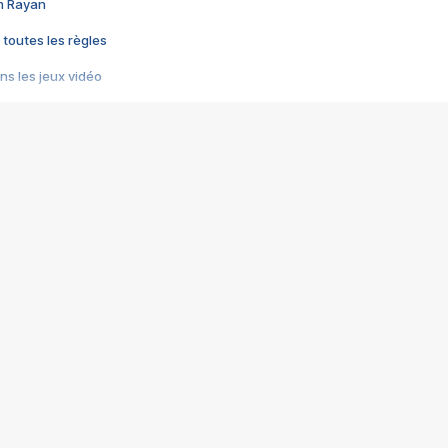
im Rayan
 toutes les règles
s les jeux vidéo
us choquant de Rockstar ? - Le scandale BULLY
e plus moche de Steam
du RÊVE tourne au CAUCHEMAR
pendant 8 heures
it… à tort
umiliés par un jeu vidéo
ire - Final Fantasy 8
ti un empire - Age of Empires
story DOFUS
tard, il crée l'un des pires jeux de tous les temps, MindsEye.