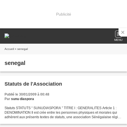
Publicité
MENU
Accueil
» senegal
senegal
Statuts de l'Association
Publié le 30/01/2009 à 00:48
Par
sunu diaspora
Statuts STATUTS “ SUNUDIASPORA ” TITRE I : GENERALITES Article 1 :
DENOMINATION Il est crée entre les personnes physiques et morales qui
adhèrent aux présents textes de statuts, une association Sénégalaise régie
par la loi sur les associations et par...